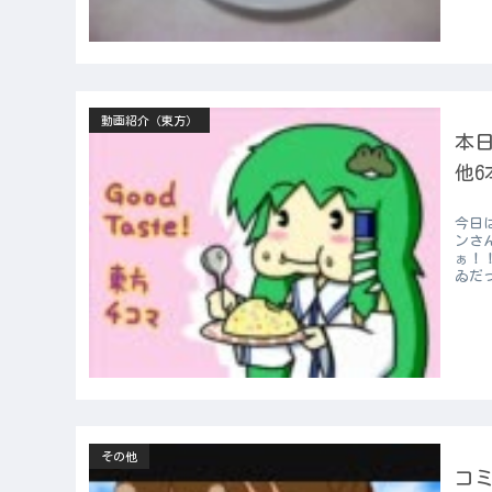
動画紹介（東方）
本日
他6
今日
ンさ
ぁ！
ゐだ
その他
コ