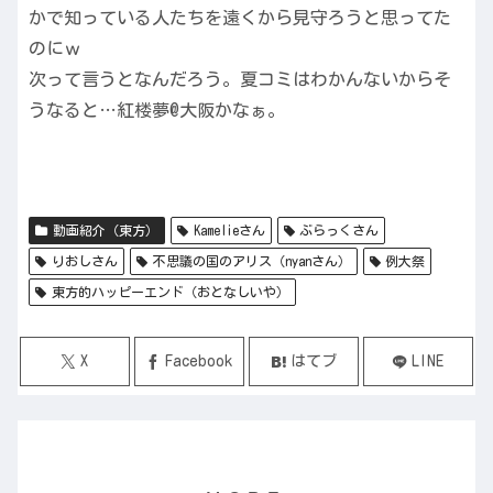
かで知っている人たちを遠くから見守ろうと思ってた
のにｗ
次って言うとなんだろう。夏コミはわかんないからそ
うなると…紅楼夢@大阪かなぁ。
動画紹介（東方）
Kamelieさん
ぶらっくさん
りおしさん
不思議の国のアリス（nyanさん）
例大祭
東方的ハッピーエンド（おとなしいや）
X
Facebook
はてブ
LINE