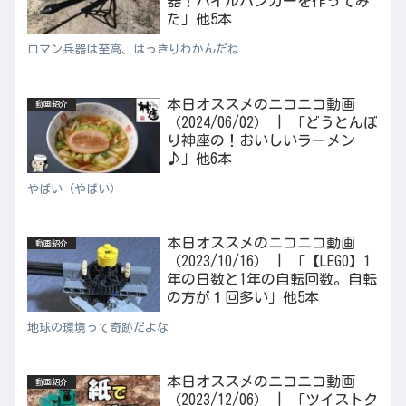
器！パイルバンカーを作ってみ
た」他5本
ロマン兵器は至高、はっきりわかんだね
本日オススメのニコニコ動画
動画紹介
（2024/06/02） | 「どうとんぼ
り神座の！おいしいラーメン
♪」他6本
やばい（やばい）
本日オススメのニコニコ動画
動画紹介
（2023/10/16） | 「【LEGO】1
年の日数と1年の自転回数。自転
の方が１回多い」他5本
地球の環境って奇跡だよな
本日オススメのニコニコ動画
動画紹介
（2023/12/06） | 「ツイストク