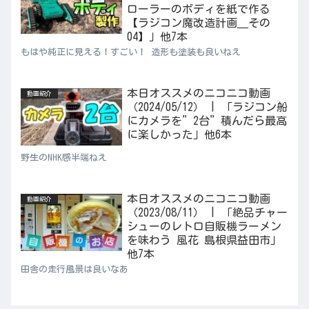
ローラーのボディを紙で作る
【ラジコン魔改造計画＿その
04】」他7本
もはや純正に見える！すごい！ 造形も塗装も良いねえ
本日オススメのニコニコ動画
動画紹介
（2024/05/12） | 「ラジコン船
にカメラを”2台”積んだら最高
に楽しかった」他6本
野生のNHK感半端ねえ
本日オススメのニコニコ動画
動画紹介
（2023/08/11） | 「絶品チャー
シューのレトロ自販機ラーメン
を味わう 風花 島根県益田市」
他7本
田舎の走行風景は良いなあ