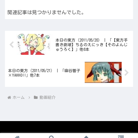
関連記事は見つかりませんでした。
本日の東方（2011/05/20） | 「【東方手
書き劇場】ちるのえにっき【そのよんじ
ゅうろく】」他6本
本日の東方（2011/05/21） | 「幽谷響子
×YAHHO!!」他7本
ホーム
動画紹介