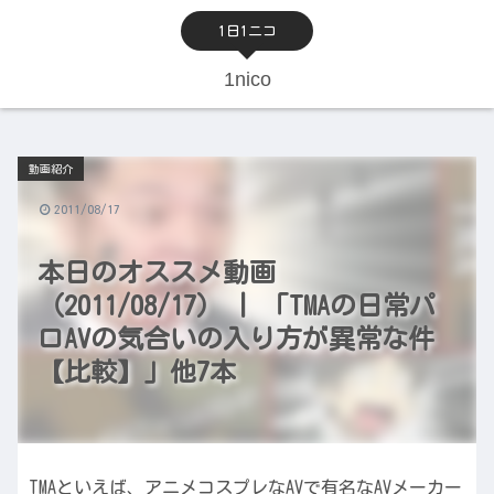
1日1ニコ
1nico
動画紹介
2011/08/17
本日のオススメ動画
（2011/08/17） | 「TMAの日常パ
ロAVの気合いの入り方が異常な件
【比較】」他7本
TMAといえば、アニメコスプレなAVで有名なAVメーカー