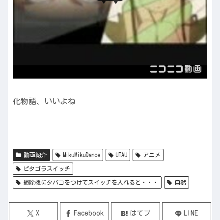
化物語、いいよね
動画紹介
MikuMikuDance
UTAU
アニメ
ピタゴラスイッチ
掃除機にタバコをつけてスイッチを入れると・・・
自然
X
Facebook
はてブ
LINE