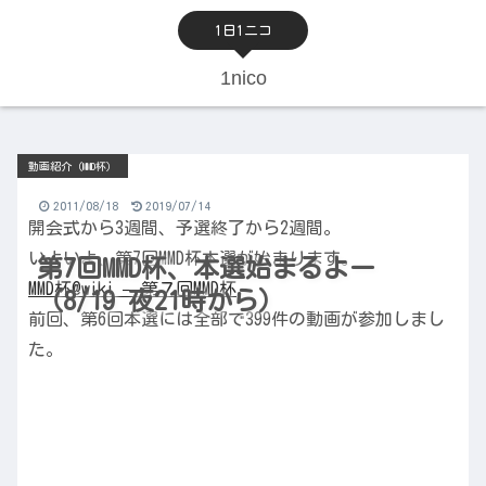
1日1ニコ
1nico
動画紹介（MMD杯）
2011/08/18
2019/07/14
開会式から3週間、予選終了から2週間。
いよいよ、第7回MMD杯本選が始まります。
第7回MMD杯、本選始まるよー
MMD杯@wiki – 第７回MMD杯
（8/19 夜21時から）
前回、第6回本選には全部で399件の動画が参加しまし
た。