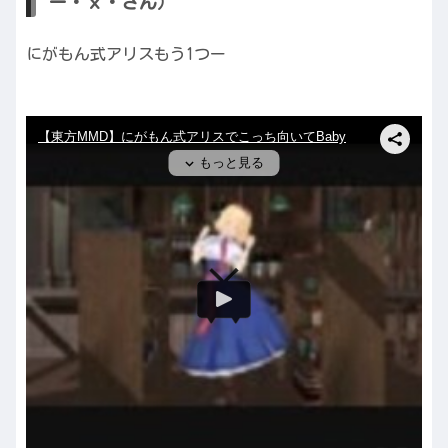
ー・ｘ・さん）
にがもん式アリスもう1つー