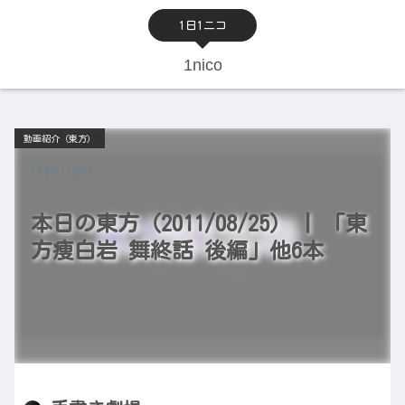
1日1ニコ
1nico
動画紹介（東方）
2011/08/25
本日の東方（2011/08/25） | 「東
方痩白岩 舞終話 後編」他6本