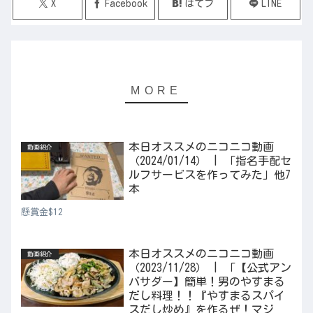
X
Facebook
はてブ
LINE
本日オススメのニコニコ動画
動画紹介
（2024/01/14） | 「指名手配セ
ルフサービスを作ってみた」他7
本
懸賞金$12
本日オススメのニコニコ動画
動画紹介
（2023/11/28） | 「【公式アン
バサダー】簡単！男のやすまる
だし料理！！『やすまるスパイ
スだし炒め』を作るぜ！マジ