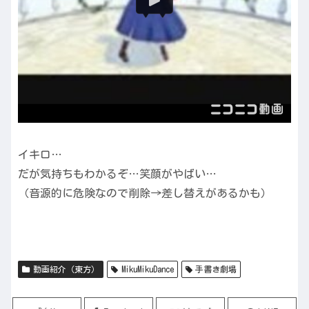
イキロ…
だが気持ちもわかるぞ…笑顔がやばい…
（音源的に危険なので削除→差し替えがあるかも）
動画紹介（東方）
MikuMikuDance
手書き劇場