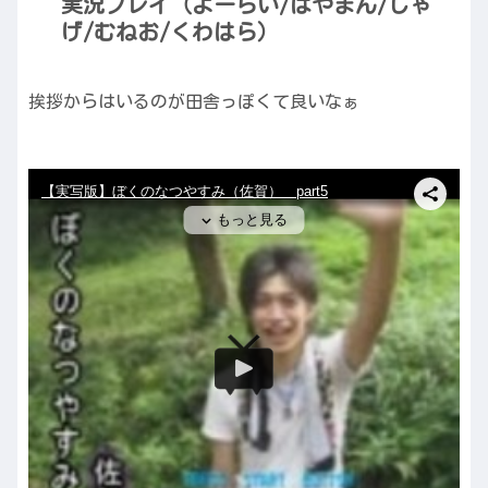
実況プレイ（よーらい/はやまん/じゃ
げ/むねお/くわはら）
挨拶からはいるのが田舎っぽくて良いなぁ