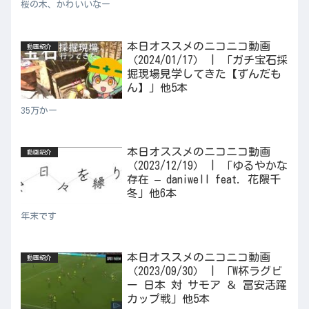
桜の木、かわいいなー
本日オススメのニコニコ動画
動画紹介
（2024/01/17） | 「ガチ宝石採
掘現場見学してきた【ずんだも
ん】」他5本
35万かー
本日オススメのニコニコ動画
動画紹介
（2023/12/19） | 「ゆるやかな
存在 – daniwell feat. 花隈千
冬」他6本
年末です
本日オススメのニコニコ動画
動画紹介
（2023/09/30） | 「W杯ラグビ
ー 日本 対 サモア ＆ 冨安活躍
カップ戦」他5本