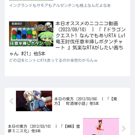
イングランドもサモアもアルゼンチンも格上なんだよなあ
本日オススメのニコニコ動画
動画紹介
（2023/09/10） | 「『ドラゴン
クエスト1 なんでもありRTA Lv1
竜王討伐任意半挿しボタンチャ
ート 』気楽なRTAがしたい茜ち
ゃん #21」他5本
どの辺をヒントにRTA走ってるのか全然わからんｗ
本日の東方（2012/03/09） | 「【東
方】 町酒場小話」他5本
本日の東方（2012/03/10） | 「【MMD】霊
夢ミニス化」他9本