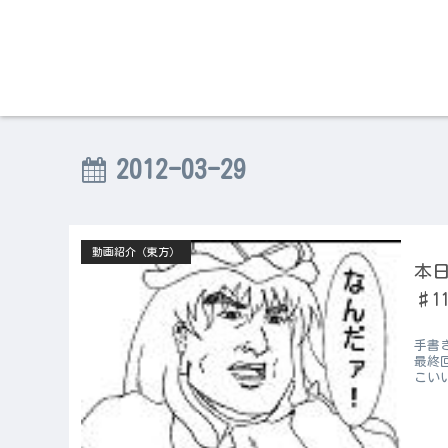
2012-03-29
動画紹介（東方）
本日
♯1
手書
最終
こい