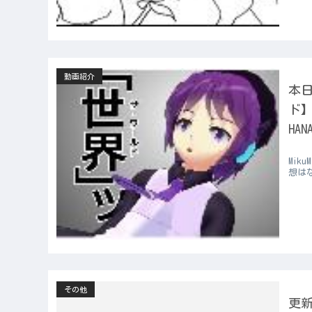
動画紹介
本日
ド】
HAN
Mik
想は
その他
更