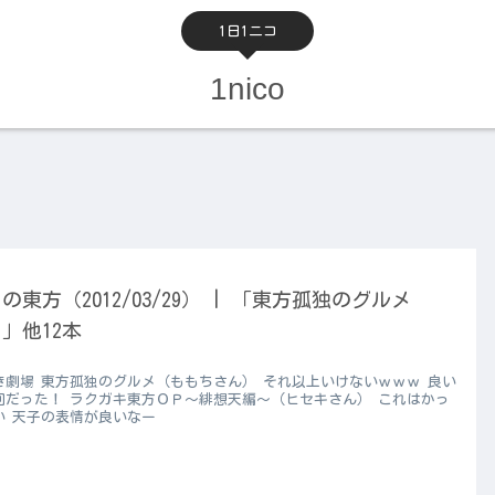
1日1ニコ
1nico
の東方（2012/03/29） | 「東方孤独のグルメ
1」他12本
き劇場 東方孤独のグルメ（ももちさん） それ以上いけないｗｗｗ 良い
回だった！ ラクガキ東方ＯＰ～緋想天編～（ヒセキさん） これはかっ
い 天子の表情が良いなー