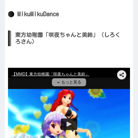
MikuMikuDance
東方幼稚園「咲夜ちゃんと美鈴」（しろく
ろさん）