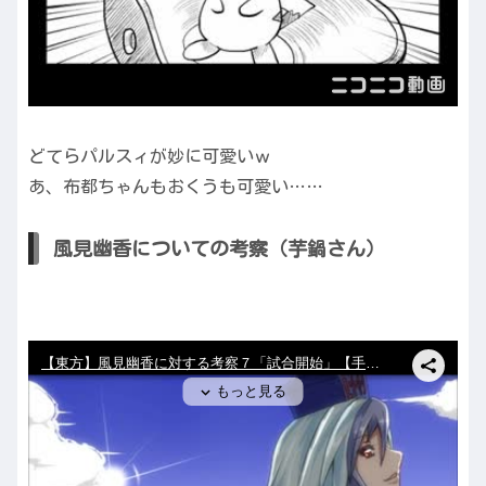
どてらパルスィが妙に可愛いｗ
あ、布都ちゃんもおくうも可愛い……
風見幽香についての考察（芋鍋さん）