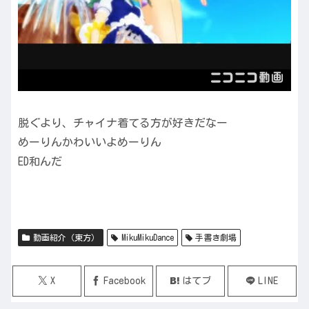
脱ぐより、チャイナ着てる方が好きだなー
めーりんかわいいよめーりん
ED和んだ
動画紹介（東方）
MikuMikuDance
手書き劇場
X
Facebook
はてブ
LINE