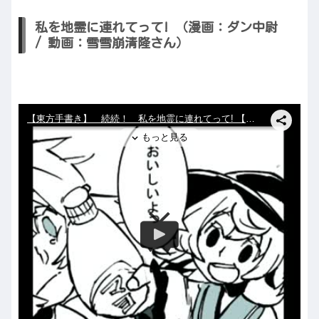
私を地霊に連れてって! （漫画：ダン中尉
/ 動画：雪雪崩清隆さん）