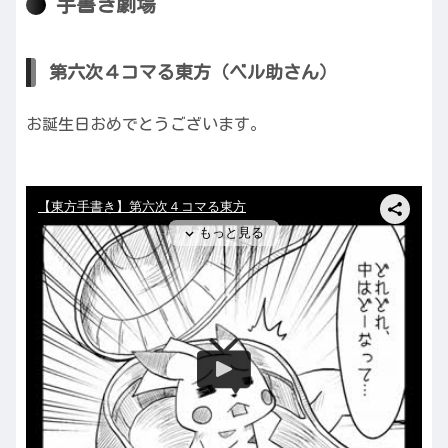
手書き劇場
第六次４コマる東方（ベル助さん）
お誕生日おめでとうございます。