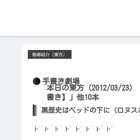
動画紹介（東方）
2012/03/23
手書き劇場
本日の東方（2012/03/2
書き】」他10本
黒歴史はベッドの下に（ロヌス
┣¨┣¨┣¨┣¨┣¨┣¨┣¨┣¨