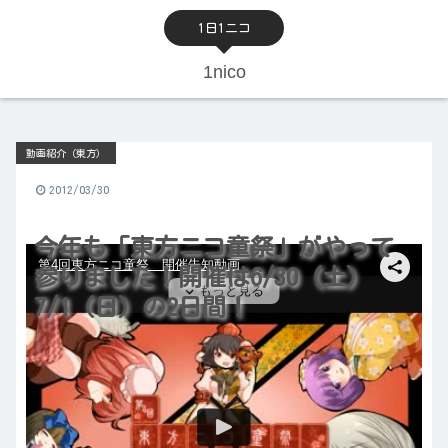
1日1ニコ
1nico
動画紹介（東方）
2012/03/30
今年も「東方ニコ童祭」がやって
参りました！開催は6/30（土）
7/1（日）の2日間！