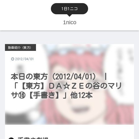
1日1ニコ
1nico
動画紹介（東方）
2012/04/01
本日の東方（2012/04/01） |
「【東方】ＤＡ☆ＺＥの谷のマリ
サ⑯【手書き】」他12本