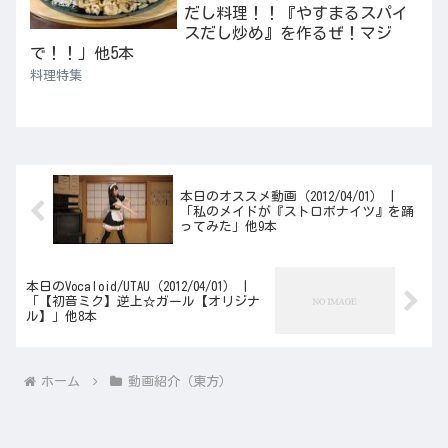
だし料理！！『やすまるスパイ
スだし炒め』を作るぜ！マジ
で！！」他5本
料理特集
本日のオススメ動画（2012/04/01） |
「私のメイドが『ストロボナイツ』を踊
ってみた」他9本
本日のVocaloid/UTAU（2012/04/01） |
「【初音ミク】逆上☆ガール【オリジナ
ル】」他8本
ホーム
動画紹介（東方）