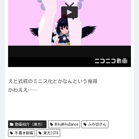
えと式椛のミニス化とかなんという俺得
かわええ……
動画紹介（東方）
MikuMikuDance
ふみ切さん
手書き劇場
東方|GTA