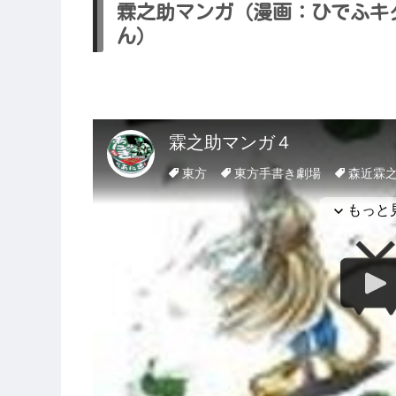
霖之助マンガ（漫画：ひでふキタ
ん）