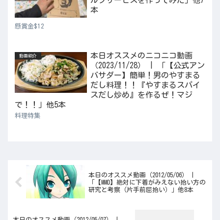
ルフサービスを作ってみた」他7
本
懸賞金$12
本日オススメのニコニコ動画
動画紹介
（2023/11/28） | 「【公式アン
バサダー】簡単！男のやすまる
だし料理！！『やすまるスパイ
スだし炒め』を作るぜ！マジ
で！！」他5本
料理特集
本日のオススメ動画（2012/05/06） |
「【MMD】絶対に下着がみえない拾い方の
研究と考察（片手前屈拾い）」他8本
本日のオススメ動画（2012/05/07） |