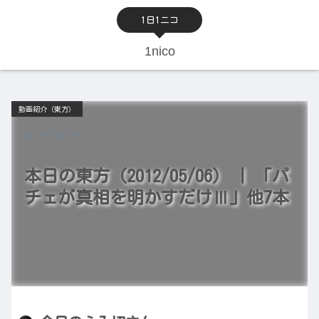
1日1ニコ
1nico
動画紹介（東方）
2012/05/06
本日の東方（2012/05/06） | 「パ
チェが真相を明かすだけⅢ」他7本