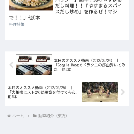
だし料理！！『やすまるスパイ
スだし炒め』を作るぜ！マジ
で！！」他5本
料理特集
本日のオススメ動画（2012/05/24） |
「Google Moogでドラクエの序曲弾いてみ
た」他9本
本日のオススメ動画（2012/05/25） |
「大相撲にスト2の効果音を付けてみた」
他6本
ホーム
動画紹介（東方）