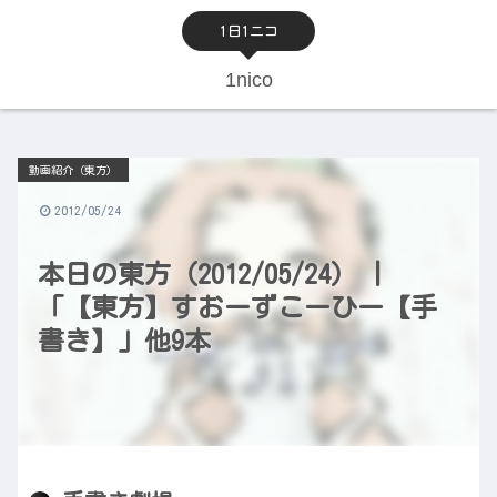
1日1ニコ
1nico
動画紹介（東方）
2012/05/24
本日の東方（2012/05/24） |
「【東方】すおーずこーひー【手
書き】」他9本