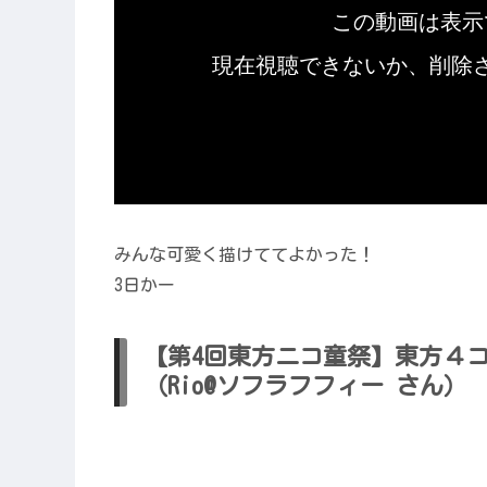
みんな可愛く描けててよかった！
3日かー
【第4回東方ニコ童祭】東方４
（Rio@ソフラフフィー さん）