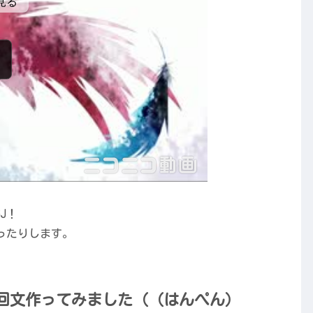
J！
ったりします。
で回文作ってみました（（はんぺん）