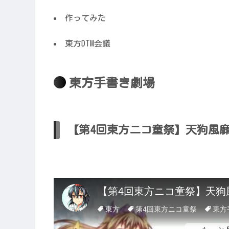
作ってみた
東方DTM会議
東方手書き劇場
【第4回東方ニコ童祭】天狗風