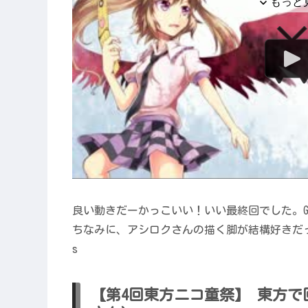
良い動きだーかっこいい！いい最終回でした。G
ちなみに、アシロクさんの描く脚が結構好きだ
s
【第4回東方ニコ童祭】 東方