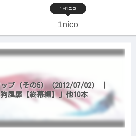
1日1ニコ
1nico
（その5）（2012/07/02） |
狗風靡【終幕編】」他10本