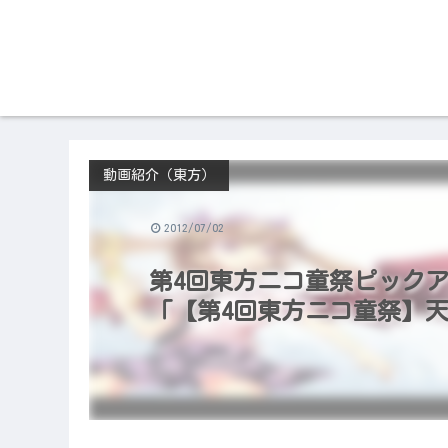
動画紹介（東方）
2012/07/02
第4回東方ニコ童祭ピックアップ
「【第4回東方ニコ童祭】天