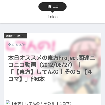
1日1ニコ
1nico
動画紹介（東方）
2012/08/28
本日オススメの東方Project関連ニ
コニコ動画（2012/08/27） |
「【東方】してんの！その５【４
コマ】」他6本