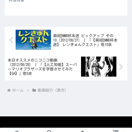
料理特集
第9回MMD杯本選 ピックアップ その
10（2012/08/27） | 「【第9回MMD杯本
選】 レンきゅんクエスト」他10本
本日オススメのニコニコ動画
（2012/08/28） | 「【人工知能】スーパ
ーマリオブラザーズを学習させてみた
【GA】」他5本
ホーム
動画紹介（東方）