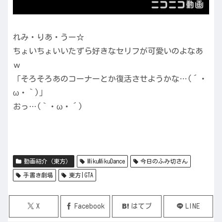
れみ・りあ・うー☆
ちょいちょいいたずら好きなセリフが可愛いのよなあ
ｗ
「そろそろあのコーナーとか復活させようかな…(´・
ω・｀)」
おっ…(｀・ω・´)
動画紹介（東方）
MikuMikuDance
今日のふみ切さん
手書き劇場
東方|GTA
X
Facebook
はてブ
LINE