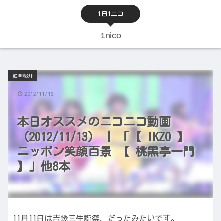
1日1ニコ
1nico
動画紹介
2012/11/13
本日オススメのニコニコ動画
（2012/11/13） | 「【 IKZO 】
ニッポン笑顔百景 【 桃黒亭一門
】」他8本
11月11日は吉幾三生誕祭、だったみたいです。