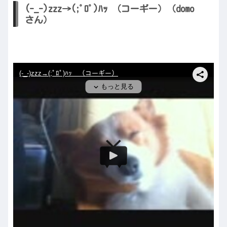
(-_-)zzz→(;ﾟﾛﾟ)ﾊｯ （コーギー）（domo
さん）