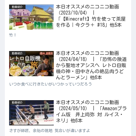
本日オススメのニコニコ動画
動画紹介
（2023/10/04） |
「【Minecraft】竹を使って茶屋
を作る｜今クラ＋ #18」他5本
竹！
本日オススメのニコニコ動画
動画紹介
（2024/04/18） | 「恐怖の険道
から聖地オアシスへ レトロ自販
機の神・田中さんの絶品肉うど
んとラーメン」他6本
いつか食べに行きたいがいつかっていつだろう
本日オススメのニコニコ動画
動画紹介
（2024/05/10） | 「Amazonプラ
イム版 井上尚弥 対 ルイス・
ネリ」他6本
さすが師匠、余裕の現地 気合いが違いますよ