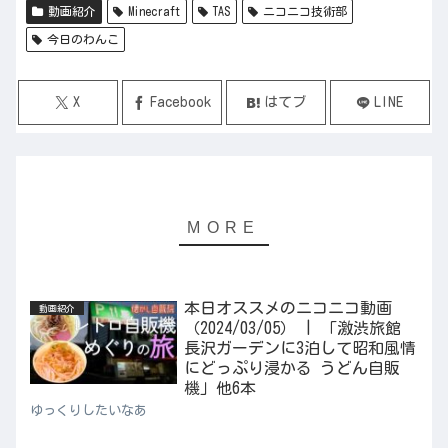
動画紹介
Minecraft
TAS
ニコニコ技術部
今日のわんこ
X
Facebook
はてブ
LINE
本日オススメのニコニコ動画
動画紹介
（2024/03/05） | 「激渋旅館
長沢ガーデンに3泊して昭和風情
にどっぷり浸かる うどん自販
機」他6本
ゆっくりしたいなあ