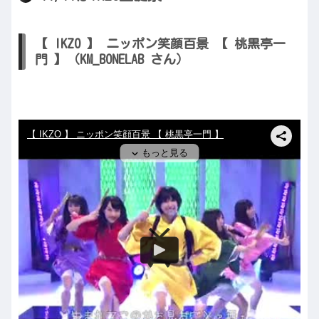
【 IKZO 】 ニッポン笑顔百景 【 桃黒亭一
門 】（KM_BONELAB さん）