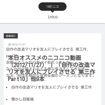
1日1ニコ
1nico
動画紹介
2012/11/27
自作の改造マリオを友人にプレイさせる 第三作、
part10。
本日オススメのニコニコ動画
京都ってこんなにヤバイ街だったんか…
（2012/11/27） | 「自作の改造マ
なんか日々鍛えられてる様な気さえしてきたぜ…
リオを友人にプレイさせる 第三作
なお、秋は本格的な世界征服のシーズンとなります。
Part10」他9本
自作の改造マリオを友人にプレイさせる 第三作
懐かし自販機