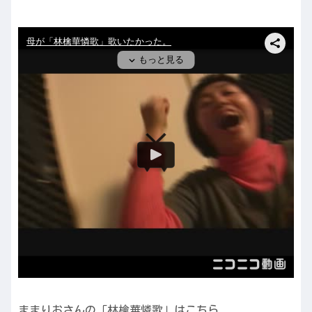
ままりおさんの「林檎華憐歌」はこちら