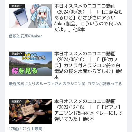
本日オススメのニコニコ動画
動画紹介
（2024/05/29） | 「【注意点も
あるけど】ひさびさにアツい
Anker製品、こういうので良いん
だよ。」他6本
信頼と安定のAnker
本日オススメのニコニコ動画
動画紹介
（2024/05/16） | 「【RCカメ
ラ】カメラ付きラジコン船で白
竜湖の桜を水面から楽しむ」他6
本
最近お気に入りのルーフェさんのラジコン船 ロマンが詰まってる
本日オススメのニコニコ動画
動画紹介
（2023/12/18） | 「【ピアノ】
アニソン175曲をメドレーにして
弾いてみた」他6本
175曲！71分！最高！