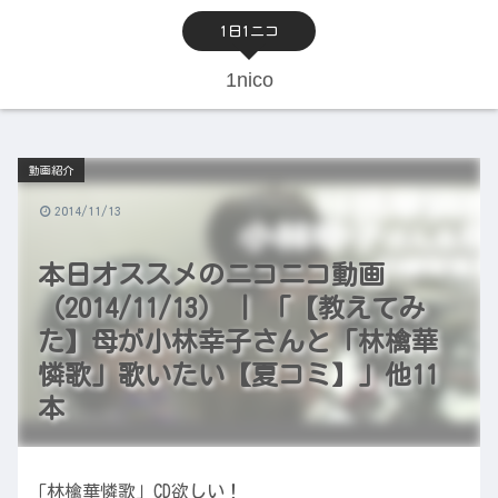
1日1ニコ
1nico
動画紹介
2014/11/13
本日オススメのニコニコ動画
（2014/11/13） | 「【教えてみ
た】母が小林幸子さんと「林檎華
憐歌」歌いたい【夏コミ】」他11
本
「林檎華憐歌」CD欲しい！