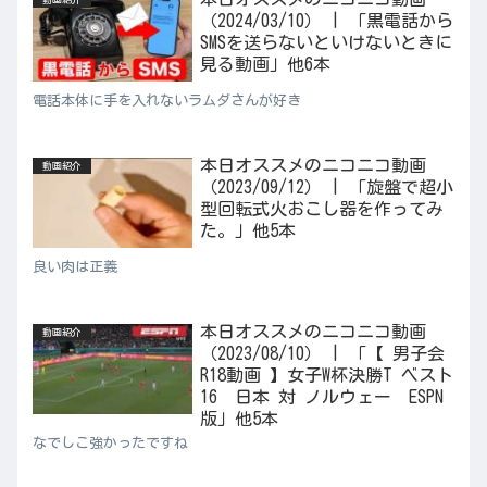
（2024/03/10） | 「黒電話から
SMSを送らないといけないときに
見る動画」他6本
電話本体に手を入れないラムダさんが好き
本日オススメのニコニコ動画
動画紹介
（2023/09/12） | 「旋盤で超小
型回転式火おこし器を作ってみ
た。」他5本
良い肉は正義
本日オススメのニコニコ動画
動画紹介
（2023/08/10） | 「【 男子会
R18動画 】女子W杯決勝T ベスト
16 日本 対 ノルウェー ESPN
版」他5本
なでしこ強かったですね