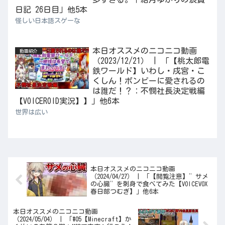
日記 26日目」他5本
怪しい日本語スゲーな
本日オススメのニコニコ動画
動画紹介
（2023/12/21） | 「【桃太郎電
鉄ワールド】いわし・戌宮・こ
くしん！ボンビーに愛されるの
は誰だ！？：不憫社長決定戦編
【VOICEROID実況】】」他6本
世界は広い
本日オススメのニコニコ動画
（2024/04/27） | 「【閲覧注意】”サメ
の心臓”を刺身で食べてみた【VOICEVOX
春日部つむぎ】」他6本
本日オススメのニコニコ動画
（2024/05/04） | 「#05【Minecraft】か