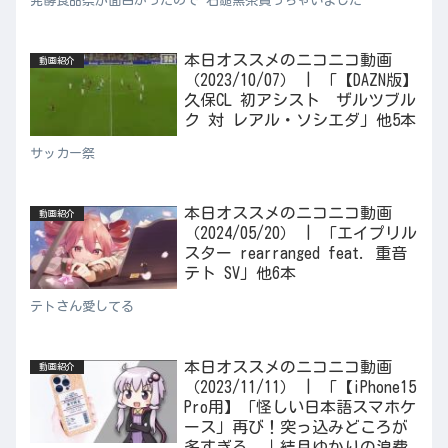
発酵食品祭が面白かったので 石鎚黒茶買っちゃいました
本日オススメのニコニコ動画
動画紹介
（2023/10/07） | 「【DAZN版】
久保CL 初アシスト ザルツブル
ク 対 レアル・ソシエダ」他5本
サッカー祭
本日オススメのニコニコ動画
動画紹介
（2024/05/20） | 「エイプリル
スター rearranged feat. 重音
テト SV」他6本
テトさん愛してる
本日オススメのニコニコ動画
動画紹介
（2023/11/11） | 「【iPhone15
Pro用】「怪しい日本語スマホケ
ース」再び！突っ込みどころが
多すぎる。｜結月ゆかりの浪費