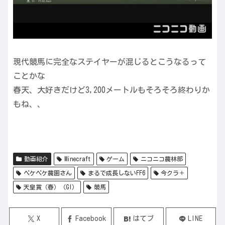
現代競馬に完全なステイヤーが混じるとこうなるって
ことかな
春天、大好きだけど3,200メートルもそろそろ終わりか
もね、、
動画紹介
Minecraft
ゲーム
ニコニコ農林部
ペケペケ農園さん
まるで成長しないFF6
今クラ＋
天皇賞（春）（GI）
競馬
X
Facebook
はてブ
LINE