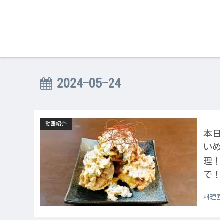
2024-05-24
動画紹介
本日
い
理
で！
料理