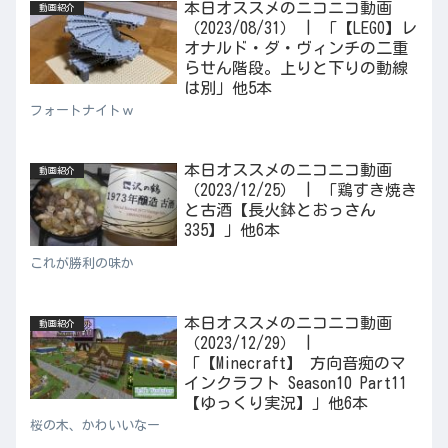
本日オススメのニコニコ動画
動画紹介
（2023/08/31） | 「【LEGO】レ
オナルド・ダ・ヴィンチの二重
らせん階段。上りと下りの動線
は別」他5本
フォートナイトｗ
本日オススメのニコニコ動画
動画紹介
（2023/12/25） | 「鶏すき焼き
と古酒【長火鉢とおっさん
335】」他6本
これが勝利の味か
本日オススメのニコニコ動画
動画紹介
（2023/12/29） |
「【Minecraft】 方向音痴のマ
インクラフト Season10 Part11
【ゆっくり実況】」他6本
桜の木、かわいいなー