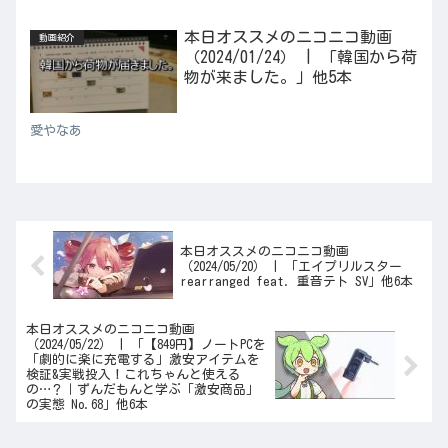
本日オススメのニコニコ動画
動画紹介
（2024/01/24） | 「韓国から荷
物が来ました。」他5本
愛やなあ
本日オススメのニコニコ動画
（2024/05/20） | 「エイプリルスター
rearranged feat. 重音テト SV」他6本
本日オススメのニコニコ動画
（2024/05/22） | 「【849円】ノートPCを
「劇的に楽に充電する」激安アイテムを
検証&実戦投入！これちゃんと使える
の…？｜ずんだもんと学ぶ「激安商品」
の実態 No.68」他6本