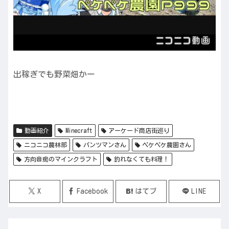
出稼ぎでも野菜畑かー
動画紹介
Minecraft
アーケード商店街巡り
ニコニコ農林部
パンツマンさん
ペケペケ農園さん
方向音痴のマインクラフト
釣れなくても料理！
X
Facebook
はてブ
LINE