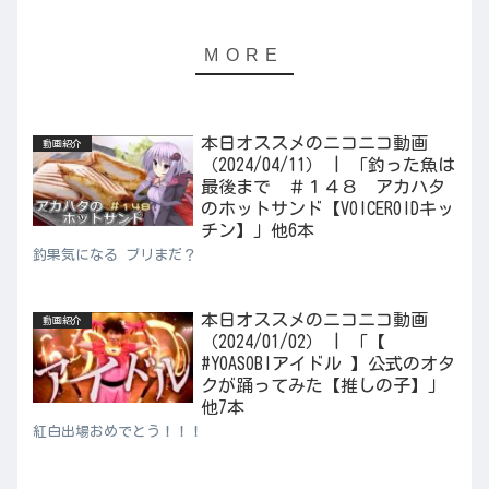
本日オススメのニコニコ動画
動画紹介
（2024/04/11） | 「釣った魚は
最後まで ＃１４８ アカハタ
のホットサンド【VOICEROIDキッ
チン】」他6本
釣果気になる ブリまだ？
本日オススメのニコニコ動画
動画紹介
（2024/01/02） | 「【
#YOASOBIアイドル 】公式のオタ
クが踊ってみた【推しの子】」
他7本
紅白出場おめでとう！！！