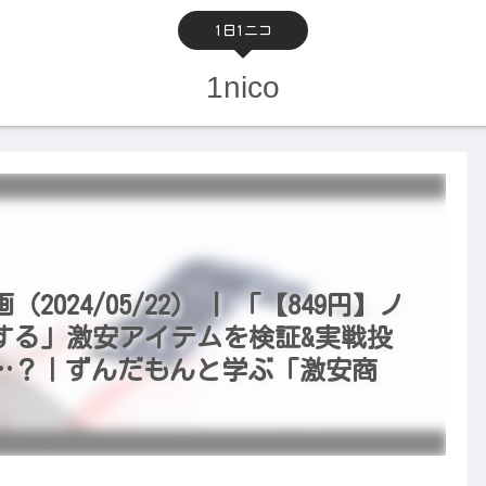
1日1ニコ
1nico
24/05/22） | 「【849円】ノ
する」激安アイテムを検証&実戦投
…？｜ずんだもんと学ぶ「激安商