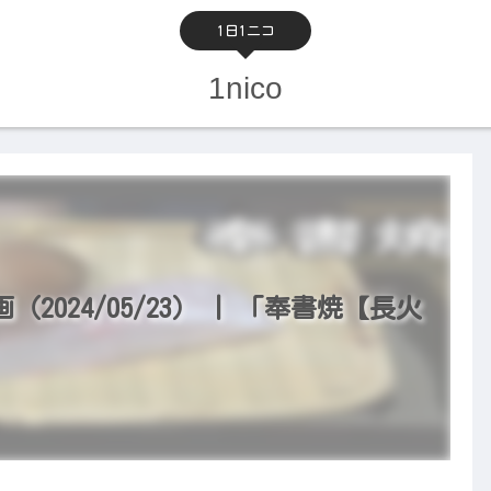
1日1ニコ
1nico
024/05/23） | 「奉書焼【長火