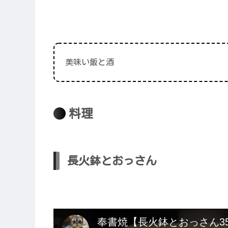
美味い飯と酒
料理
長火鉢とおっさん