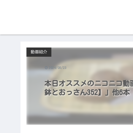
動画紹介
2024/05/23
本日オススメのニコニコ動画（2
鉢とおっさん352】」他6本