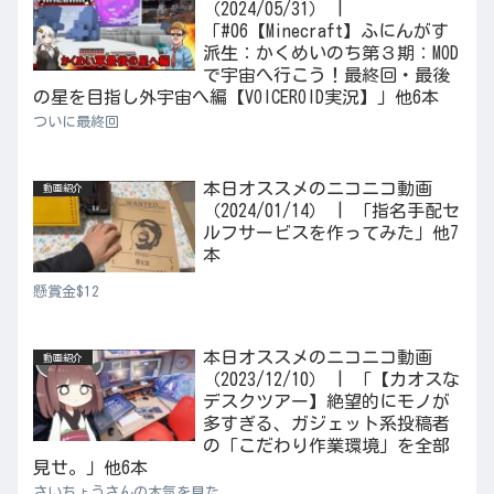
（2024/05/31） |
「#06【Minecraft】ふにんがす
派生：かくめいのち第３期：MOD
で宇宙へ行こう！最終回・最後
の星を目指し外宇宙へ編【VOICEROID実況】」他6本
ついに最終回
本日オススメのニコニコ動画
動画紹介
（2024/01/14） | 「指名手配セ
ルフサービスを作ってみた」他7
本
懸賞金$12
本日オススメのニコニコ動画
動画紹介
（2023/12/10） | 「【カオスな
デスクツアー】絶望的にモノが
多すぎる、ガジェット系投稿者
の「こだわり作業環境」を全部
見せ。」他6本
さいちょうさんの本気を見た