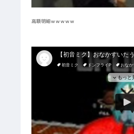
高額明細ｗｗｗｗｗ