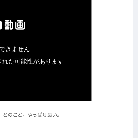
表曲を、とのこと。やっぱり良い。