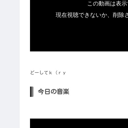
どーしてｋ（ｒｙ
今日の音楽