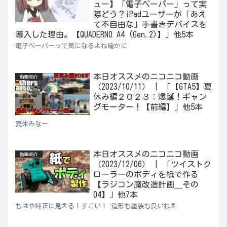
ュー】「電子ペーパー」って実
際どう？iPadユーザーが「あえ
て不自由な」手書きデバイスを
導入した理由。【QUADERNO A4 (Gen.2)】」他5本
電子ペーパーって気になるよね確かに
本日オススメのニコニコ動画
動画紹介
（2023/10/11） | 「【GTA5】夏
休み編２０２３：爆誕！ギャン
グモーター！【前編】」他5本
夏休みなー
本日オススメのニコニコ動画
動画紹介
（2023/12/06） | 「ツイストク
ローラーのボディを紙で作る
【ラジコン魔改造計画＿その
04】」他7本
もはや純正に見える！すごい！ 造形も塗装も良いねえ