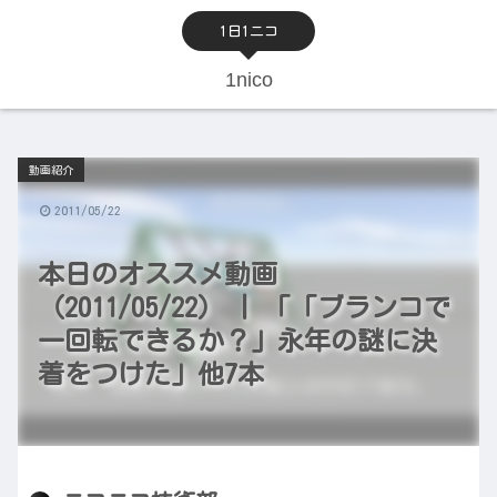
1日1ニコ
1nico
動画紹介
2011/05/22
本日のオススメ動画
（2011/05/22） | 「「ブランコで
一回転できるか？」永年の謎に決
着をつけた」他7本