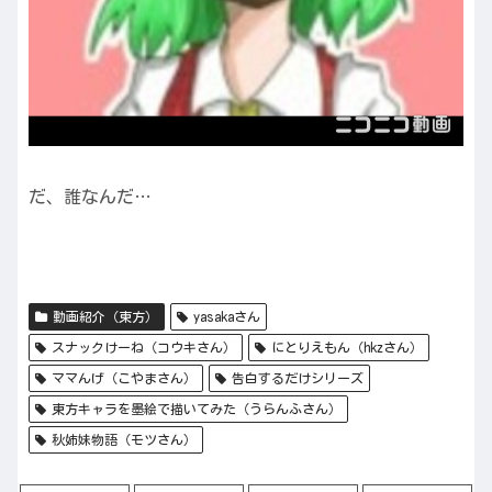
だ、誰なんだ…
動画紹介（東方）
yasakaさん
スナックけーね（コウキさん）
にとりえもん（hkzさん）
ママんげ（こやまさん）
告白するだけシリーズ
東方キャラを墨絵で描いてみた（うらんふさん）
秋姉妹物語（モツさん）