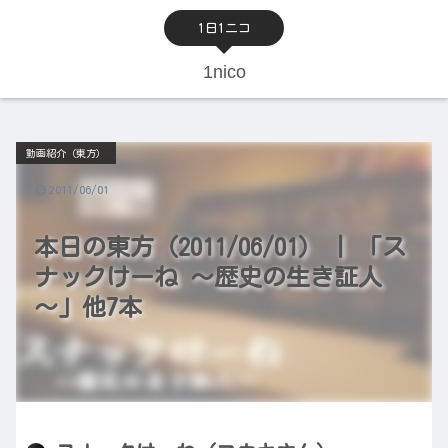
1日1ニコ
1nico
動画紹介（東方）
2011/06/01
本日の東方（2011/06/01） | 「ス
ナックけーね ～歴史の生き証人
～」他7本