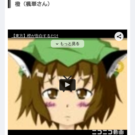
橙（楓崋さん）