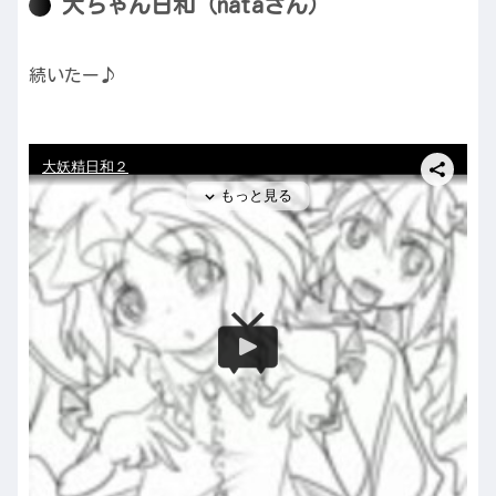
大ちゃん日和（nataさん）
続いたー♪