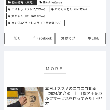
動画紹介（東方）
MikuMikuDance
ナズトラ（ワトフクさん）
にとりえもん（hkzさん）
大ちゃん日和（nataさん）
東方GTAどうでしょう（白雪海藍さん）
X
Facebook
はてブ
LINE
本日オススメのニコニコ動画
動画紹介
（2024/01/14） | 「指名手配セ
ルフサービスを作ってみた」他7
本