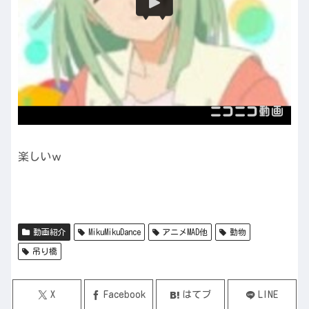
楽しいｗ
動画紹介
MikuMikuDance
アニメMAD他
動物
吊り橋
X
Facebook
はてブ
LINE