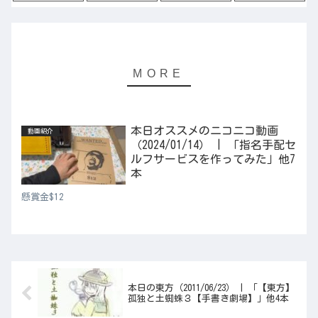
本日オススメのニコニコ動画
動画紹介
（2024/01/14） | 「指名手配セ
ルフサービスを作ってみた」他7
本
懸賞金$12
本日の東方（2011/06/23） | 「【東方】
孤独と土蜘蛛３【手書き劇場】」他4本