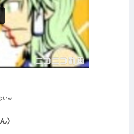
ないｗ
ん）