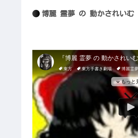
博麗 霊夢 の 動かされい