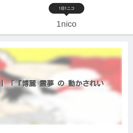
1日1ニコ
1nico
） | 「『博麗 霊夢 の 動かされい