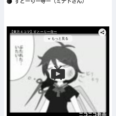
すとーりー寺ー（ミナトさん）