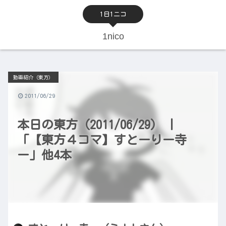
1日1ニコ
1nico
動画紹介（東方）
2011/06/29
本日の東方（2011/06/29） |
「【東方４コマ】すとーりー寺
ー」他4本