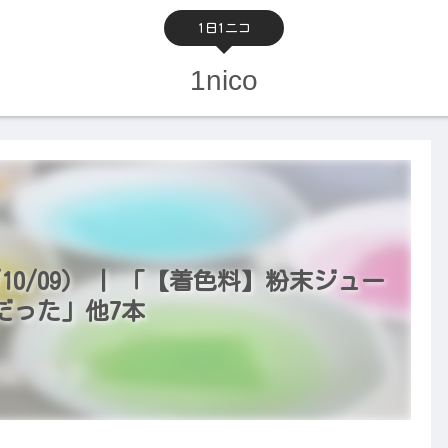
1日1ニコ
1nico
10/09） | 「【着色料】粉末ジュー
だった」他7本