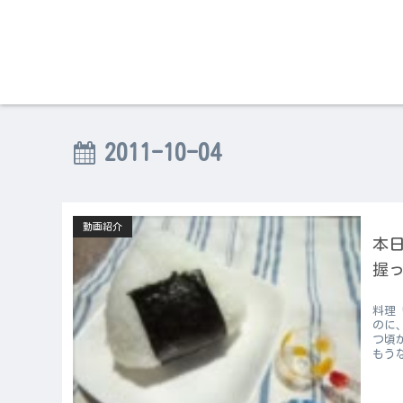
2011-10-04
動画紹介
本日
握っ
料理
のに
つ頃
もう