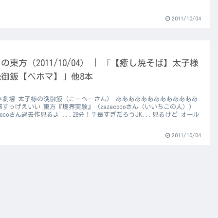
2011/10/04
の東方（2011/10/04） | 「【癒し焼そば】太子様
晩御飯【ベホマ】」他8本
き劇場 太子様の晩御飯（こーへーさん） あああああああああああああ
感すっげえいい 東方『境界実験』（zazacocoさん（いいちこの人））
acocoさん過去作見るよ ...28分！？長すぎだろうJK...見るけど オール
2011/10/04