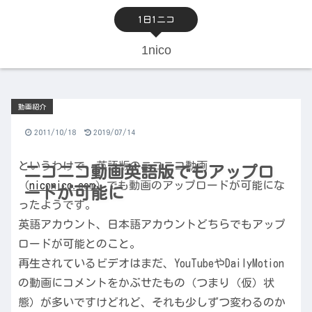
1日1ニコ
1nico
動画紹介
2011/10/18
2019/07/14
というわけで、英語版のニコニコ動画
ニコニコ動画英語版でもアップロ
（
niconico.com
）でも動画のアップロードが可能にな
ードが可能に
ったようです。
英語アカウント、日本語アカウントどちらでもアップ
ロードが可能とのこと。
再生されているビデオはまだ、YouTubeやDailyMotion
の動画にコメントをかぶせたもの（つまり（仮）状
態）が多いですけどれど、それも少しずつ変わるのか