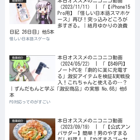
本日オススメのニコニコ動画
動画紹介
（2023/11/11） | 「【iPhone15
Pro用】「怪しい日本語スマホケ
ース」再び！突っ込みどころが
多すぎる。｜結月ゆかりの浪費
日記 26日目」他5本
怪しい日本語スゲーな
本日オススメのニコニコ動画
動画紹介
（2024/05/22） | 「【849円】
ノートPCを「劇的に楽に充電す
る」激安アイテムを検証&実戦投
入！これちゃんと使えるの…？
｜ずんだもんと学ぶ「激安商品」の実態 No.68」他6
本
PD対応ってのがすごい
本日オススメのニコニコ動画
動画紹介
（2023/09/19） | 「【公式アン
バサダー】簡単！男のやすまる
だし料理！！『やすまるゴーヤ