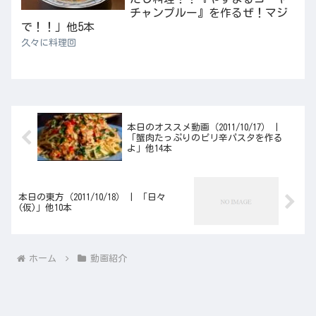
チャンプルー』を作るぜ！マジ
で！！」他5本
久々に料理回
本日のオススメ動画（2011/10/17） |
「蟹肉たっぷりのピリ辛パスタを作る
よ」他14本
本日の東方（2011/10/18） | 「日々
(仮)」他10本
ホーム
動画紹介