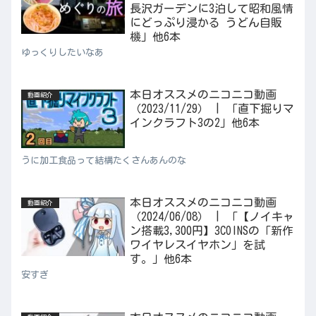
長沢ガーデンに3泊して昭和風情
にどっぷり浸かる うどん自販
機」他6本
ゆっくりしたいなあ
本日オススメのニコニコ動画
動画紹介
（2023/11/29） | 「直下掘りマ
インクラフト3の2」他6本
うに加工食品って結構たくさんあんのな
本日オススメのニコニコ動画
動画紹介
（2024/06/08） | 「【ノイキャ
ン搭載3,300円】3COINSの「新作
ワイヤレスイヤホン」を試
す。」他6本
安すぎ