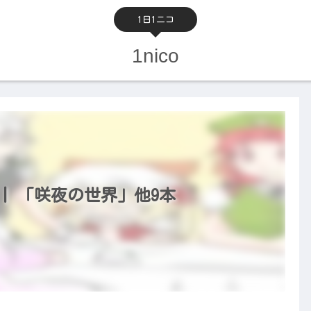
1日1ニコ
1nico
） | 「咲夜の世界」他9本