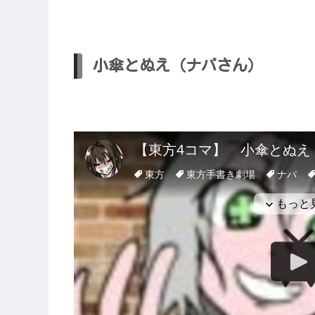
小傘とぬえ（ナパさん）