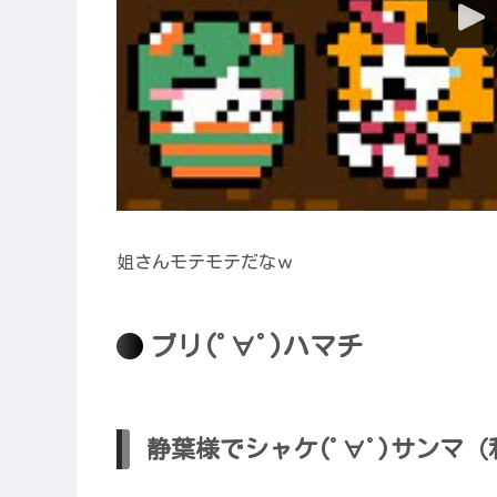
姐さんモテモテだなｗ
ブリ(ﾟ∀ﾟ)ハマチ
静葉様でシャケ(ﾟ∀ﾟ)サンマ