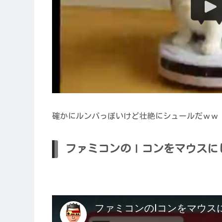
確かにルンバっぽいけど壮絶にシュールだｗｗ
ファミコンのⅠコンをマウスに