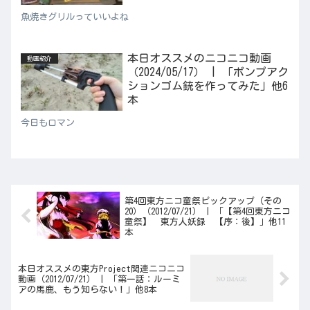
魚焼きグリルっていいよね
本日オススメのニコニコ動画
動画紹介
（2024/05/17） | 「ポンプアク
ションゴム銃を作ってみた」他6
本
今日もロマン
第4回東方ニコ童祭ピックアップ（その
20）（2012/07/21） | 「【第4回東方ニコ
童祭】 東方人妖録 【序：後】」他11
本
本日オススメの東方Project関連ニコニコ
動画（2012/07/21） | 「第一話：ルーミ
アの馬鹿、もう知らない！」他8本