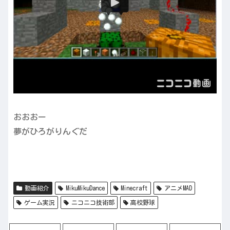
おおおー
夢がひろがりんぐだ
動画紹介
MikuMikuDance
Minecraft
アニメMAD
ゲーム実況
ニコニコ技術部
高校野球