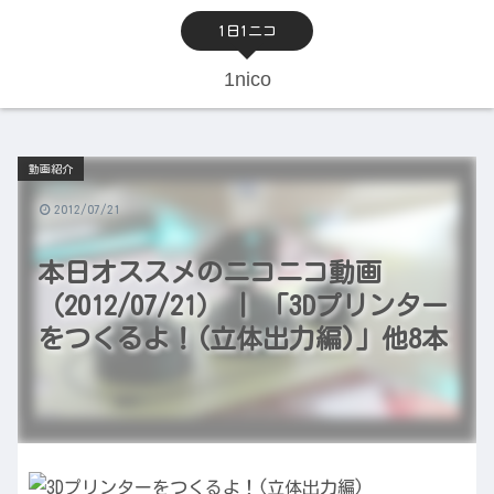
1日1ニコ
1nico
動画紹介
2012/07/21
本日オススメのニコニコ動画
（2012/07/21） | 「3Dプリンター
をつくるよ！(立体出力編)」他8本