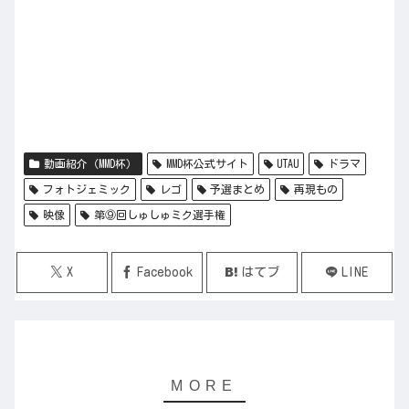
動画紹介（MMD杯）
MMD杯公式サイト
UTAU
ドラマ
フォトジェミック
レゴ
予選まとめ
再現もの
映像
第⑨回しゅしゅミク選手権
X
Facebook
はてブ
LINE