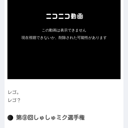
レゴ。
レゴ？
第⑨回しゅしゅミク選手権