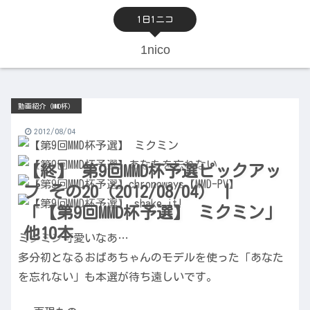
1日1ニコ
1nico
動画紹介（MMD杯）
2012/08/04
【終】 第9回MMD杯予選ピックアッ
プ その20（2012/08/04） |
「【第9回MMD杯予選】 ミクミン」
他10本
ミクミン可愛いなあ…
多分初となるおばあちゃんのモデルを使った「あなた
を忘れない」も本選が待ち遠しいです。