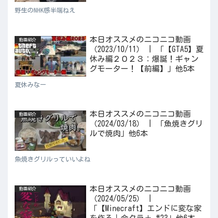
野生のNHK感半端ねえ
本日オススメのニコニコ動画
動画紹介
（2023/10/11） | 「【GTA5】夏
休み編２０２３：爆誕！ギャン
グモーター！【前編】」他5本
夏休みなー
本日オススメのニコニコ動画
動画紹介
（2024/03/18） | 「魚焼きグリ
ルで焼肉」他6本
魚焼きグリルっていいよね
本日オススメのニコニコ動画
動画紹介
（2024/05/25） |
「【Minecraft】エンドに変な家
を作る｜今クラ＋ #23」他6本