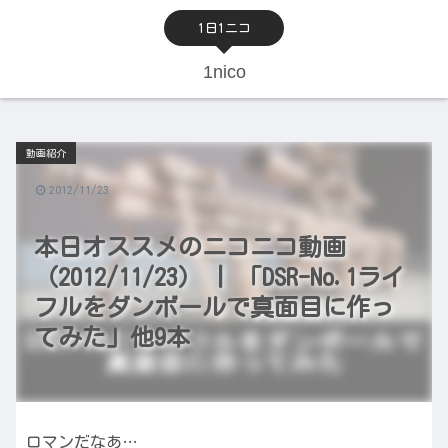
1日1ニコ
1nico
動画紹介
2012/11/23
本日オススメのニコニコ動画
（2012/11/23） | 「DSR-No.1ライ
フルをダンボールで真面目に作っ
てみた」他9本
ロマンだなあ…