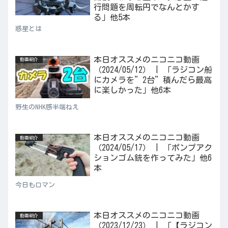
行問題を周転円でなんとかす
る」他5本
惑星とは
本日オススメのニコニコ動画
動画紹介
（2024/05/12） | 「ラジコン船
にカメラを”2台”積んだら最高
に楽しかった」他6本
野生のNHK感半端ねえ
本日オススメのニコニコ動画
動画紹介
（2024/05/17） | 「ポンプアク
ションゴム銃を作ってみた」他6
本
今日もロマン
本日オススメのニコニコ動画
動画紹介
（2023/12/23） | 「【ラジコン