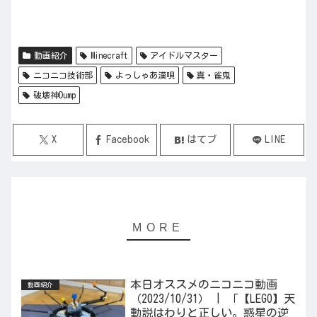
動画紹介
Minecraft
アイドルマスター
ニコニコ技術部
よっしゃあ漢唄
真・雀鬼
破壊神Dump
X
Facebook
はてブ
LINE
本日オススメのニコニコ動画
動画紹介
（2023/10/31） | 「【LEGO】天
動説はわりと正しい。惑星の逆