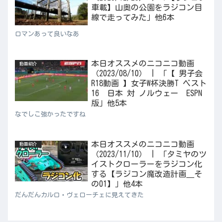
車載】山奥の公園をラジコン目
線で走ってみた」他6本
ロマンあって良いなあ
本日オススメのニコニコ動画
動画紹介
（2023/08/10） | 「【 男子会
R18動画 】女子W杯決勝T ベスト
16 日本 対 ノルウェー ESPN
版」他5本
なでしこ強かったですね
本日オススメのニコニコ動画
動画紹介
（2023/11/10） | 「タミヤのツ
イストクローラーをラジコン化
する【ラジコン魔改造計画＿そ
の01】」他4本
だんだんカルロ・ヴェローチェに見えてきた