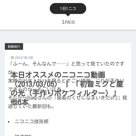
1日1ニコ
1nico
動画紹介
2013/03/05
「ふーん、そんなんで……」と思って見ていたのです
が、
本日オススメのニコニコ動画
実際の出来上がりを見るとすごい綺麗。これが手作り
（2013/03/05） | 「初音ミクと星
できるのかーすごいなあ。
の光（手作りボケフィルター）」
それからDumpさんの「勇者のくせになまいきだor2」見
他6本
逃していた最新回も。
ニコニコ技術部