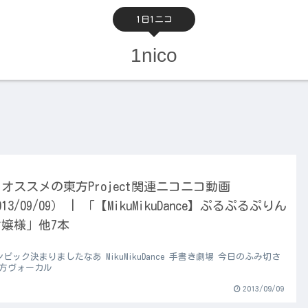
1日1ニコ
1nico
オススメの東方Project関連ニコニコ動画
013/09/09） | 「【MikuMikuDance】ぷるぷるぷりん
嬢様」他7本
ピック決まりましたなあ MikuMikuDance 手書き劇場 今日のふみ切さ
東方ヴォーカル
2013/09/09