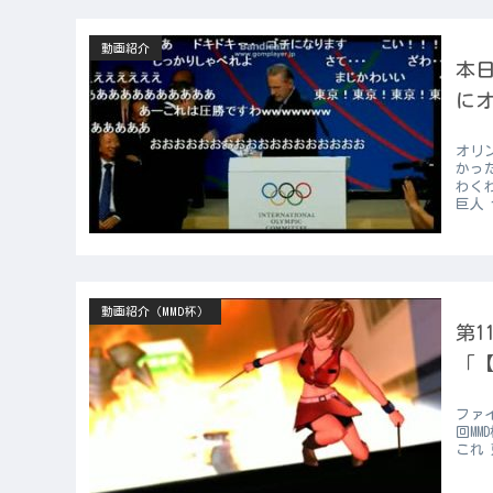
動画紹介
本日
にオ
オリ
かっ
わく
巨人 
動画紹介（MMD杯）
第1
「【
ファ
回MM
これ