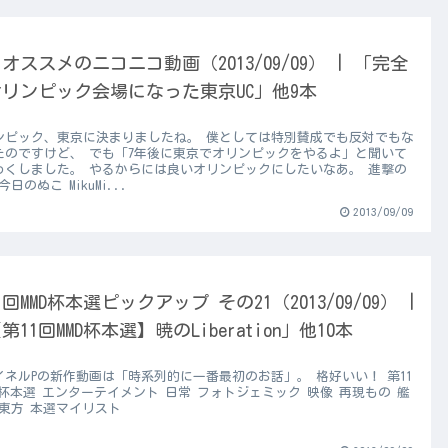
オススメのニコニコ動画（2013/09/09） | 「完全
リンピック会場になった東京UC」他9本
ンピック、東京に決まりましたね。 僕としては特別賛成でも反対でもな
たのですけど、 でも「7年後に東京でオリンピックをやるよ」と聞いて
わくしました。 やるからには良いオリンピックにしたいなあ。 進撃の
今日のぬこ MikuMi...
2013/09/09
1回MMD杯本選ピックアップ その21（2013/09/09） |
第11回MMD杯本選】暁のLiberation」他10本
イネルPの新作動画は「時系列的に一番最初のお話」。 格好いい！ 第11
D杯本選 エンターテイメント 日常 フォトジェミック 映像 再現もの 艦
 東方 本選マイリスト