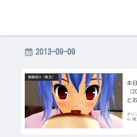
2013-09-09
動画紹介（東方）
本日
（2
とお
オリン
ん 