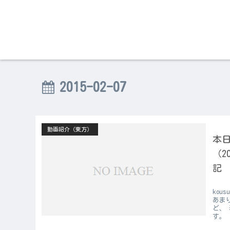
2015-02-07
動画紹介（東方）
本日
（2
記
ko
あま
ど、
す。