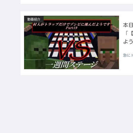
動画紹介
本日
「【
よう
急に