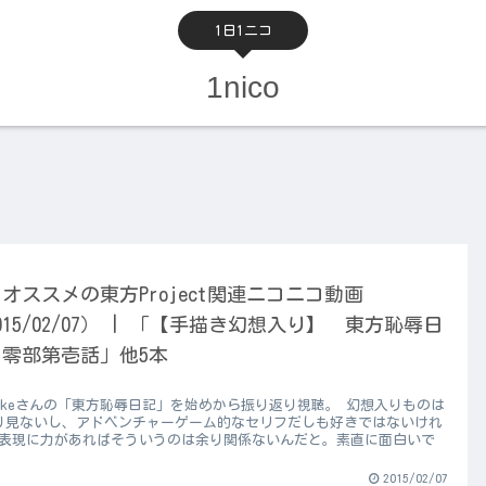
1日1ニコ
1nico
オススメの東方Project関連ニコニコ動画
015/02/07） | 「【手描き幻想入り】 東方恥辱日
 零部第壱話」他5本
usukeさんの「東方恥辱日記」を始めから振り返り視聴。 幻想入りものは
り見ないし、アドベンチャーゲーム的なセリフだしも好きではないけれ
 表現に力があればそういうのは余り関係ないんだと。素直に面白いで
2015/02/07