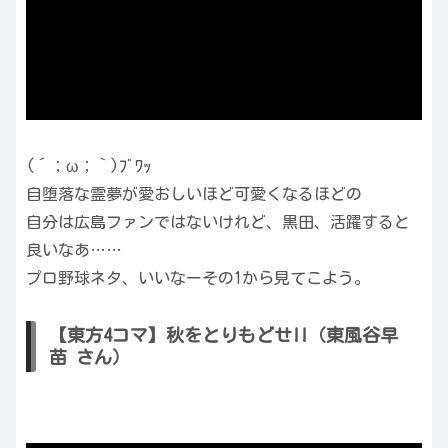
(´；ω；｀)ﾌﾞﾜｯ
自堕落な霊夢が愛おしいほど可愛くなるほどの
自分は広島ファンではないけれど、黒田、活躍すると
良いなあ……
プロ野球ネタ、いいなーその1から見てこよう。
【東方4コマ】秋をとりもどせ!!（東風谷早
苗 さん）