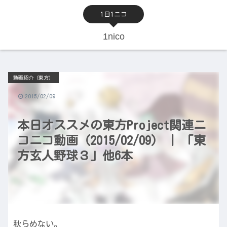
1日1ニコ
1nico
動画紹介（東方）
2015/02/09
本日オススメの東方Project関連ニ
コニコ動画（2015/02/09） | 「東
方玄人野球３」他6本
秋らめない。