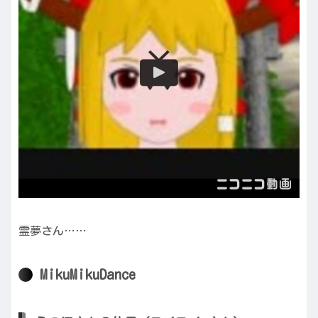
霊夢さん……
MikuMikuDance