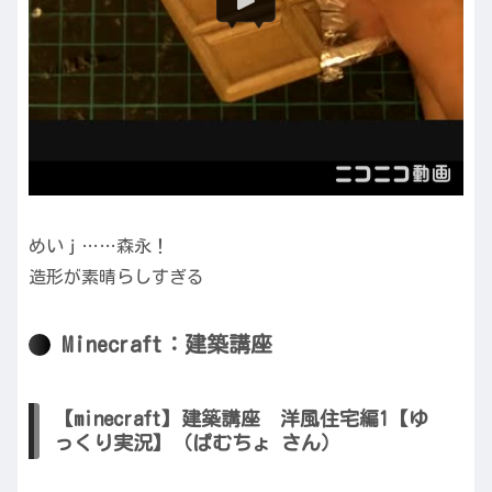
めいｊ……森永！
造形が素晴らしすぎる
Minecraft：建築講座
【minecraft】建築講座 洋風住宅編1【ゆ
っくり実況】（ぱむちょ さん）