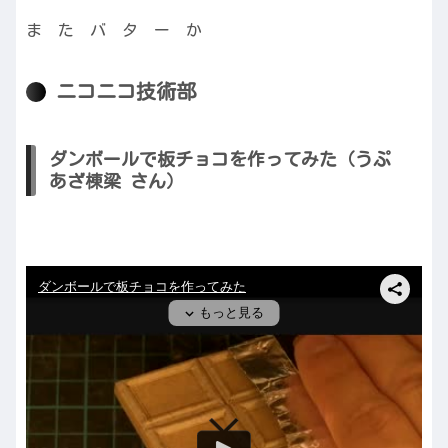
ま た バ タ ー か
ニコニコ技術部
ダンボールで板チョコを作ってみた（うぷ
あざ棟梁 さん）