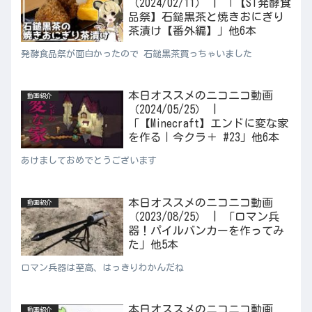
（2024/02/11） | 「【ST発酵食
品祭】石鎚黒茶と焼きおにぎり
茶漬け【番外編】」他6本
発酵食品祭が面白かったので 石鎚黒茶買っちゃいました
本日オススメのニコニコ動画
動画紹介
（2024/05/25） |
「【Minecraft】エンドに変な家
を作る｜今クラ＋ #23」他6本
あけましておめでとうございます
本日オススメのニコニコ動画
動画紹介
（2023/08/25） | 「ロマン兵
器！パイルバンカーを作ってみ
た」他5本
ロマン兵器は至高、はっきりわかんだね
本日オススメのニコニコ動画
動画紹介