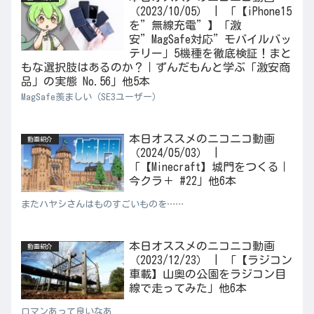
（2023/10/05） | 「【iPhone15
を”無線充電”】「激
安”MagSafe対応”モバイルバッ
テリー」5機種を徹底検証！まと
もな選択肢はあるのか？｜ずんだもんと学ぶ「激安商
品」の実態 No.56」他5本
MagSafe羨ましい（SE3ユーザー）
本日オススメのニコニコ動画
動画紹介
（2024/05/03） |
「【Minecraft】城門をつくる｜
今クラ＋ #22」他6本
またハヤシさんはものすごいものを……
本日オススメのニコニコ動画
動画紹介
（2023/12/23） | 「【ラジコン
車載】山奥の公園をラジコン目
線で走ってみた」他6本
ロマンあって良いなあ