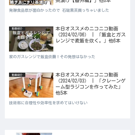
茶漬け【番外編】」他6本
発酵食品祭が面白かったので 石鎚黒茶買っちゃいました
本日オススメのニコニコ動画
動画紹介
（2024/02/06） | 「飯盒とガス
レンジで麦飯を炊く。」他6本
家のガスレンジで飯盒炊爨！その発想はなかった
本日オススメのニコニコ動画
動画紹介
（2024/02/03） | 「クレーンゲ
ーム型ラジコンを作ってみた」
他5本
技術部に合理性や効率性を求めてはいけない