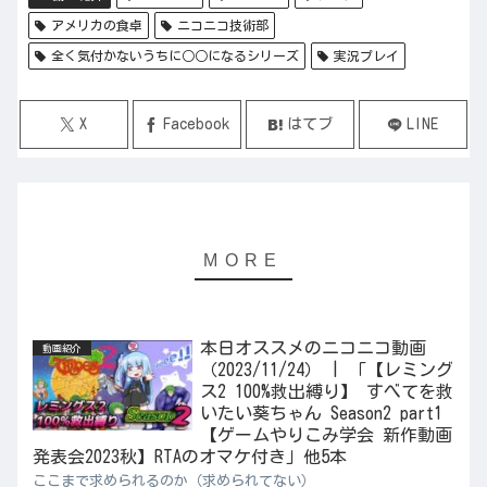
アメリカの食卓
ニコニコ技術部
全く気付かないうちに○○になるシリーズ
実況プレイ
X
Facebook
はてブ
LINE
本日オススメのニコニコ動画
動画紹介
（2023/11/24） | 「【レミング
ス2 100%救出縛り】 すべてを救
いたい葵ちゃん Season2 part1
【ゲームやりこみ学会 新作動画
発表会2023秋】RTAのオマケ付き」他5本
ここまで求められるのか（求められてない）